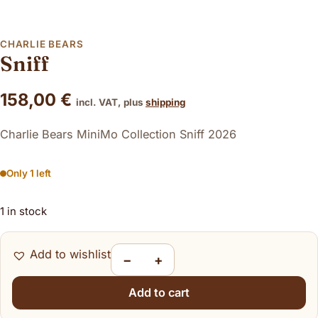
CHARLIE BEARS
Sniff
158,00
€
incl. VAT, plus
shipping
Charlie Bears MiniMo Collection Sniff 2026
Only 1 left
1 in stock
Add to wishlist
−
+
Sniff quantity
Add to cart