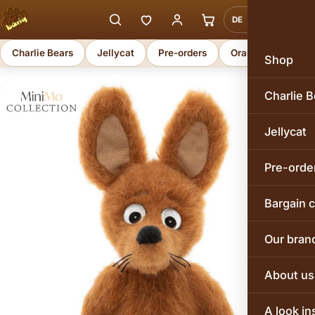
DE
EN
Charlie Bears
Jellycat
Pre-orders
Orange Toys
Shop
Charlie B
Jellycat
Pre-orde
Bargain 
Our bran
About us
A look in