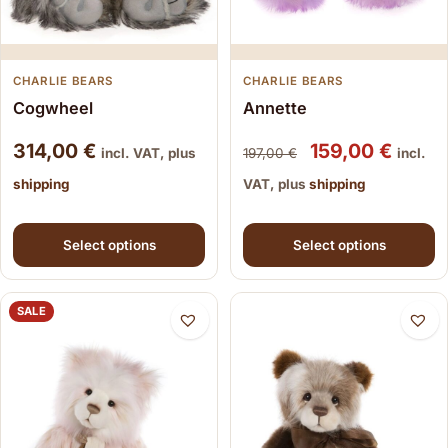
CHARLIE BEARS
CHARLIE BEARS
Annette
Cogwheel
Original price
Curren
314,00
€
159,00
€
incl. VAT, plus
197,00
€
incl.
shipping
VAT, plus
shipping
This product has multiple variants. The options may be
This product has multiple
Select options
Select options
SALE