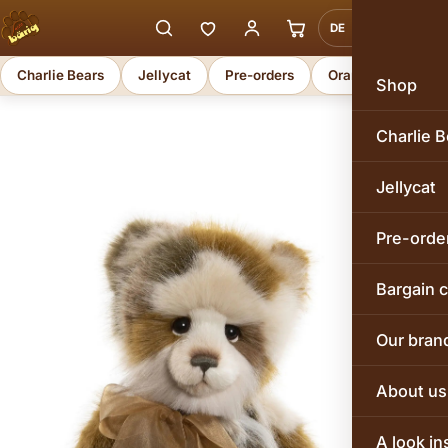
DE
EN
Charlie Bears
Jellycat
Pre-orders
Orange Toys
Shop
Charlie B
Jellycat
Pre-orde
Bargain 
Our bran
About us
A look in