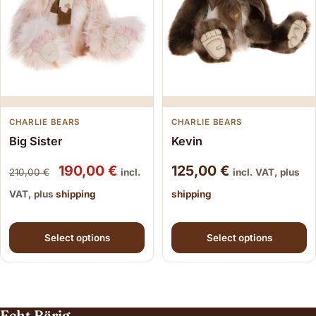
CHARLIE BEARS
CHARLIE BEARS
Big Sister
Kevin
Original price was: 210,00 €.
Current price is: 190,00 €.
190,00
€
125,00
€
210,00
€
incl.
incl. VAT, plus
VAT, plus
shipping
shipping
This product has multiple variants. The options may be
This product has multiple
Select options
Select options
Echt Bärig