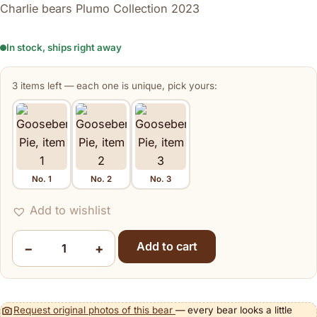
Charlie bears Plumo Collection 2023
In stock, ships right away
3 items left — each one is unique, pick yours:
No. 1
No. 2
No. 3
Item
Add to wishlist
Add to cart
−
+
Gooseberry Pie quantity
Request original photos of this bear
— every bear looks a little