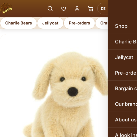
DE
EN
Charlie Bears
Jellycat
Pre-orders
Orange Toys
Shop
Charlie B
Jellycat
Pre-orde
Bargain 
Our bran
About us
A look in