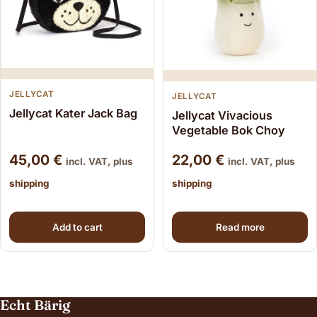
JELLYCAT
JELLYCAT
Jellycat Kater Jack Bag
Jellycat Vivacious
Vegetable Bok Choy
45,00
€
22,00
€
incl. VAT, plus
incl. VAT, plus
shipping
shipping
Add to cart
Read more
Echt Bärig