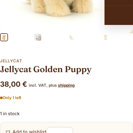
JELLYCAT
Jellycat Golden Puppy
38,00
€
incl. VAT, plus
shipping
Only 1 left
1 in stock
Add to wishlist