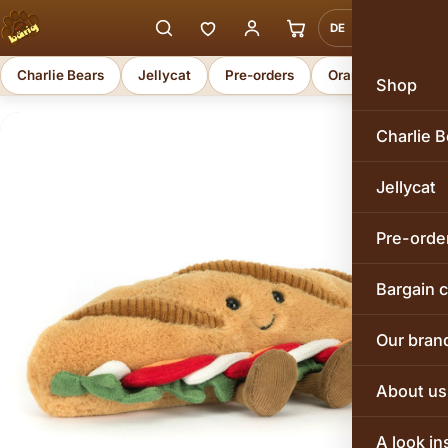
DE
EN
Charlie Bears
Jellycat
Pre-orders
Orange Toys
Shop
Charlie B
Jellycat
Pre-orde
Bargain 
Our bran
About us
A look in