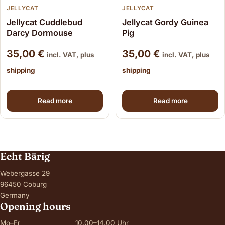
JELLYCAT
JELLYCAT
Jellycat Cuddlebud
Jellycat Gordy Guinea
Darcy Dormouse
Pig
35,00
€
35,00
€
incl. VAT, plus
incl. VAT, plus
shipping
shipping
Read more
Read more
Echt Bärig
Webergasse 29
96450 Coburg
Germany
Opening hours
Mo–Fr
10.00–14.00 Uhr