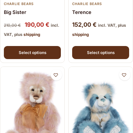
CHARLIE BEARS
CHARLIE BEARS
Big Sister
Terence
Original price was: 210,00 €.
Current price is: 190,00 €.
190,00
€
152,00
€
210,00
€
incl.
incl. VAT, plus
VAT, plus
shipping
shipping
This product has multiple variants. The options may be
This product has multiple
Select options
Select options