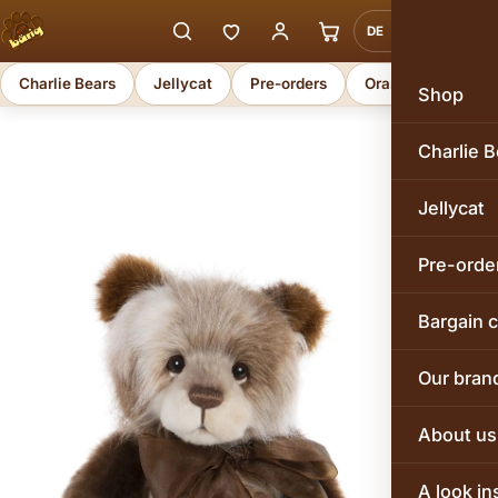
DE
EN
Charlie Bears
Jellycat
Pre-orders
Orange Toys
Shop
Charlie B
Jellycat
Pre-orde
Bargain 
Our bran
About us
A look in