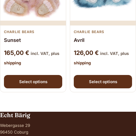
CHARLIE BEARS
CHARLIE BEARS
Sunset
Avril
165,00
€
126,00
€
incl. VAT, plus
incl. VAT, plus
shipping
shipping
This product has multiple variants. The options may be
This product has multiple
Select options
Select options
Echt Bärig
Webergasse 29
96450 Coburg