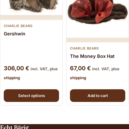
CHARLIE BEARS
Gershwin
CHARLIE BEARS
The Money Box Hat
306,00
€
67,00
€
incl. VAT, plus
incl. VAT, plus
shipping
shipping
This product has multiple variants. The options may be
Select options
Add to cart
Echt Bärig