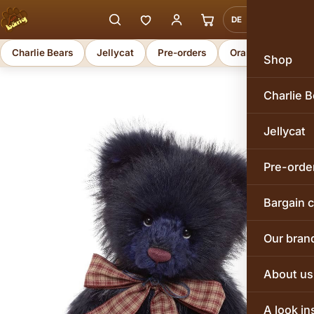
DE
EN
Charlie Bears
Jellycat
Pre-orders
Orange Toys
Shop
Charlie B
Jellycat
Pre-orde
Bargain 
Our bran
About us
A look in