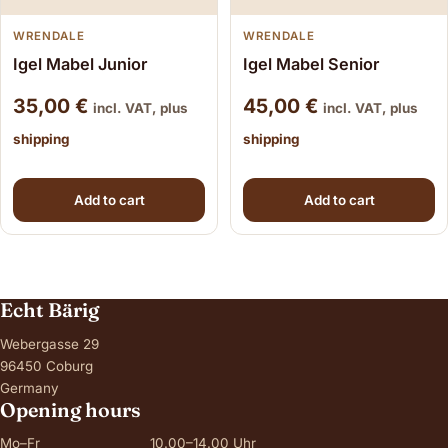
WRENDALE
WRENDALE
Igel Mabel Junior
Igel Mabel Senior
35,00
€
45,00
€
incl. VAT, plus
incl. VAT, plus
shipping
shipping
Add to cart
Add to cart
Echt Bärig
Webergasse 29
96450 Coburg
Germany
Opening hours
Mo–Fr
10.00–14.00 Uhr