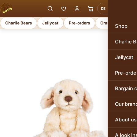
DE
EN
Charlie Bears
Jellycat
Pre-orders
Orange Toys
Shop
Charlie B
Jellycat
Pre-orde
Bargain 
Our bran
About us
A look in