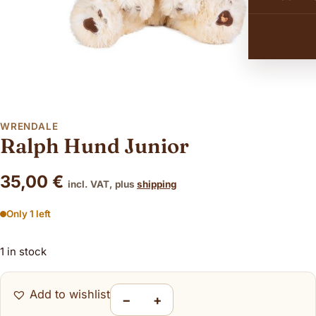
WRENDALE
Ralph Hund Junior
35,00
€
incl. VAT, plus
shipping
Only 1 left
1 in stock
Add to wishlist
−
+
Ralph Hund Junior quantity