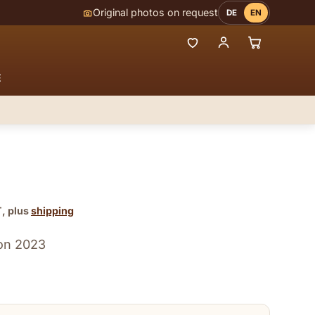
Original photos on request
DE
EN
E
T, plus
shipping
ion 2023