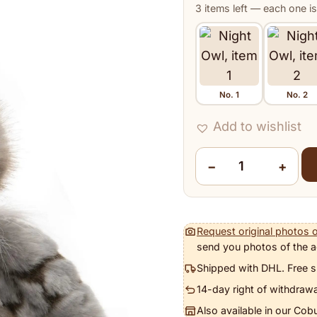
3 items left — each one is
No. 1
No. 2
Item
Add to wishlist
−
+
Night Owl quantity
Request original photos o
send you photos of the a
Shipped with DHL. Free s
14-day right of withdrawa
Also available in our Cob