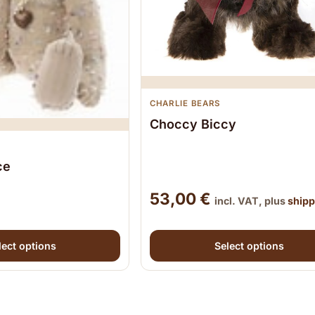
CHARLIE BEARS
Choccy Biccy
ce
53,00
€
incl. VAT, plus
shipp
ay be chosen on the product page
 has multiple variants. The options may be chosen o
This product has multiple 
lect options
Select options