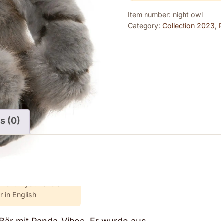
Item number: night owl
Category:
Collection 2023
,
s (0)
rman. If you have a
 in English.
r Bär mit Panda-Vibes. Er wurde aus