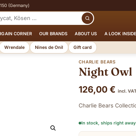
€150 (Germany)
Search
RGAIN CORNER
OUR BRANDS
ABOUT US
A LOOK INSID
Wrendale
Nines de Onil
Gift card
CHARLIE BEARS
Night Owl
126,00
€
incl. VA
Charlie Bears Collect
In stock, ships right away