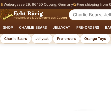
Webergasse 29, 96450 Coburg, Germany
Free shipping from 
Echt Bärig
Search for soft toys
Kuscheltiere & Geschenke aus Coburg
SHOP
CHARLIE BEARS
JELLYCAT
PRE-ORDERS
BA
Charlie Bears
Jellycat
Pre-orders
Orange Toys