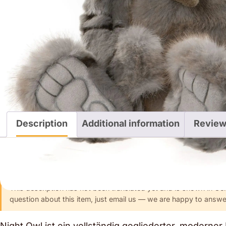
Description
Additional information
Review
Description
This description has not been translated yet and is shown in Ge
question about this item, just email us — we are happy to answer
Night Owl ist ein vollständig gegliederter, moderne