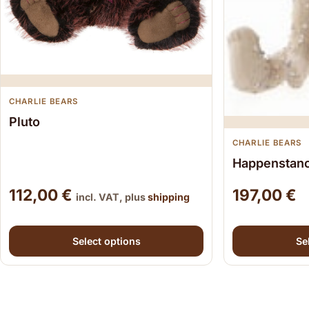
CHARLIE BEARS
Pluto
CHARLIE BEARS
Happenstan
112,00
€
197,00
€
incl. VAT, plus
shipping
This product has multiple variants. The options m
This product
Select options
Se