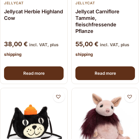
JELLYCAT
JELLYCAT
Jellycat Herbie Highland
Jellycat Carniflore
Cow
Tammie,
fleischfressende
Pflanze
38,00
€
55,00
€
incl. VAT, plus
incl. VAT, plus
shipping
shipping
Read more
Read more