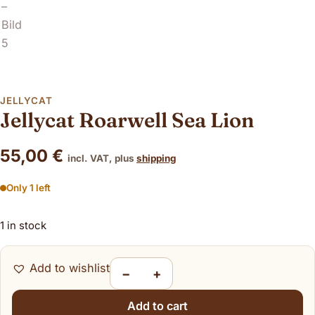
JELLYCAT
Jellycat Roarwell Sea Lion
55,00
€
incl. VAT, plus
shipping
Only 1 left
1 in stock
Add to wishlist
−
+
Jellycat Roarwell Sea Lion quantity
Add to cart