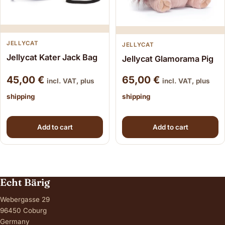
JELLYCAT
JELLYCAT
Jellycat Kater Jack Bag
Jellycat Glamorama Pig
45,00
€
65,00
€
incl. VAT, plus
incl. VAT, plus
shipping
shipping
Add to cart
Add to cart
Echt Bärig
Webergasse 29
96450 Coburg
Germany