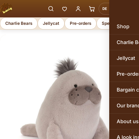
DE
EN
Charlie Bears
Jellycat
Pre-orders
Special offers
Shop
Charlie B
Jellycat
Pre-orde
Bargain 
Our bran
About us
A look in