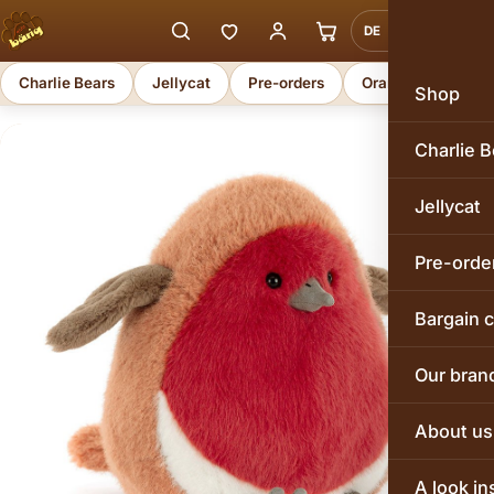
DE
EN
Charlie Bears
Jellycat
Pre-orders
Orange Toys
Shop
Charlie B
Jellycat
Pre-orde
Bargain 
Our bran
About us
A look in