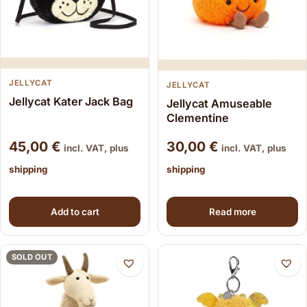
JELLYCAT
JELLYCAT
Jellycat Kater Jack Bag
Jellycat Amuseable
Clementine
45,00
€
30,00
€
incl. VAT, plus
incl. VAT, plus
shipping
shipping
Add to cart
Read more
SOLD OUT