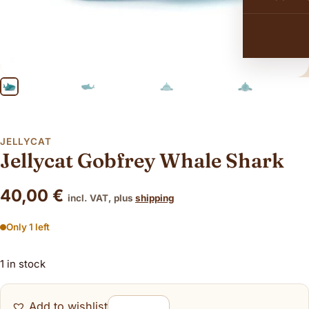
JELLYCAT
Jellycat Gobfrey Whale Shark
40,00
€
incl. VAT, plus
shipping
Only 1 left
1 in stock
Add to wishlist