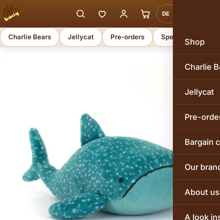
DE
EN
Charlie Bears
Jellycat
Pre-orders
Special offers
Shop
Charlie B
Jellycat
Pre-orde
Bargain 
Our bran
About us
A look in