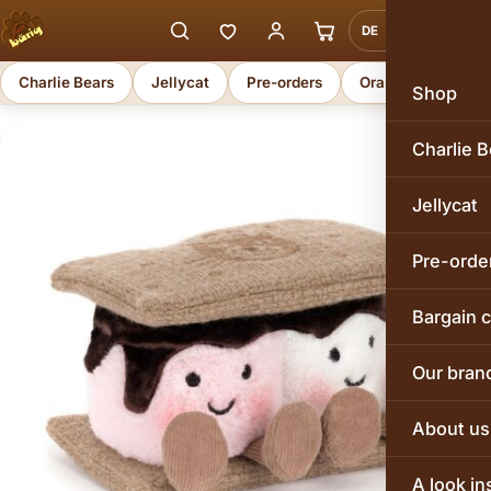
DE
EN
Charlie Bears
Jellycat
Pre-orders
Orange Toys
Shop
Charlie B
Jellycat
Pre-orde
Bargain 
Our bran
About us
A look in