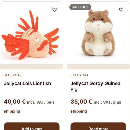
SOLD OUT
JELLYCAT
JELLYCAT
Jellycat Lois Lionfish
Jellycat Gordy Guinea
Pig
40,00
€
35,00
€
incl. VAT, plus
incl. VAT, plus
shipping
shipping
Add to cart
Read more