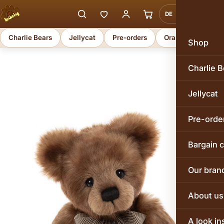
DE
EN
Charlie Bears
Jellycat
Pre-orders
Orange Toys
Shop
Charlie B
Jellycat
Pre-orde
Bargain 
Our bran
About us
A look in