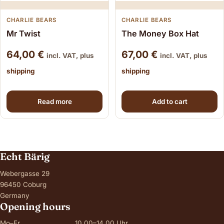
CHARLIE BEARS
CHARLIE BEARS
Mr Twist
The Money Box Hat
64,00
€
67,00
€
incl. VAT, plus
incl. VAT, plus
shipping
shipping
Read more
Add to cart
Echt Bärig
Webergasse 29
96450 Coburg
Germany
Opening hours
Mo–Fr
10.00–14.00 Uhr