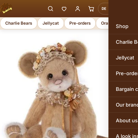
DE
EN
Charlie Bears
Jellycat
Pre-orders
Orange Toys
Shop
Charlie B
Jellycat
Pre-orde
Bargain 
Our bran
About us
A look in