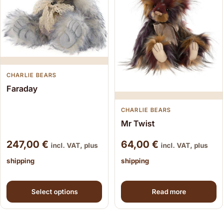
CHARLIE BEARS
Faraday
CHARLIE BEARS
Mr Twist
247,00
€
64,00
€
incl. VAT, plus
incl. VAT, plus
shipping
shipping
This product has multiple variants. The options may be
Select options
Read more