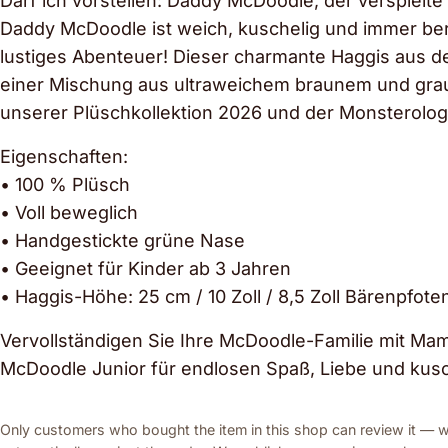
Darf ich vorstellen: Daddy McDoodle, der verspielt
Daddy McDoodle ist weich, kuschelig und immer ber
lustiges Abenteuer! Dieser charmante Haggis aus der
einer Mischung aus ultraweichem braunem und grau
unserer Plüschkollektion 2026 und der Monsterolog
Eigenschaften:
• 100 % Plüsch
• Voll beweglich
• Handgestickte grüne Nase
• Geeignet für Kinder ab 3 Jahren
• Haggis-Höhe: 25 cm / 10 Zoll / 8,5 Zoll Bärenpfote
Vervollständigen Sie Ihre McDoodle-Familie mit M
McDoodle Junior für endlosen Spaß, Liebe und kus
Only customers who bought the item in this shop can review it — we