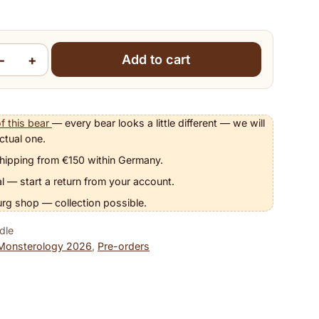
−
+
Add to cart
ddy McDoodle quantity
f this bear
— every bear looks a little different — we will
ctual one.
hipping from €150 within Germany.
l — start a return from your account.
urg shop — collection possible.
dle
Monsterology 2026
,
Pre-orders