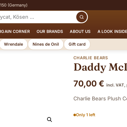
€150 (Germany)
Search
RGAIN CORNER
OUR BRANDS
ABOUT US
A LOOK INSID
Wrendale
Nines de Onil
Gift card
CHARLIE BEARS
Daddy Mc
70,00
€
incl. VAT,
Charlie Bears Plush 
Only 1 left