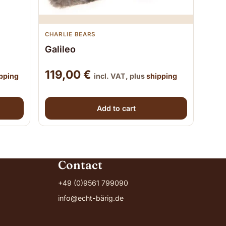
CHARLIE BEARS
Galileo
119,00
€
pping
incl. VAT, plus
shipping
variants. The options may be chosen on the product
Add to cart
Contact
+49 (0)9561 799090
info@echt-bärig.de