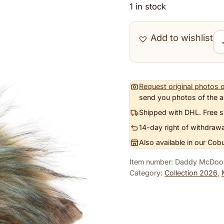
1 in stock
Add to wishlist
Da
Request original photos o
send you photos of the a
Shipped with DHL. Free s
14-day right of withdrawa
Also available in our Cob
Item number: Daddy McDoo
Category:
Collection 2026
,