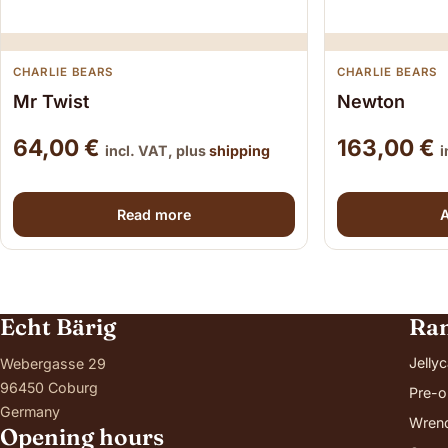
CHARLIE BEARS
CHARLIE BEARS
Mr Twist
Newton
64,00
€
163,00
€
incl. VAT, plus
shipping
i
Read more
A
Echt Bärig
Ra
Jellyc
Webergasse 29
96450 Coburg
Pre-o
Germany
Wren
Opening hours