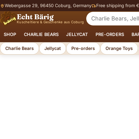
Webergasse 29, 96450 Coburg, Germany
Free shipping from 
Echt Bärig
Search for soft toys
Kuscheltiere & Geschenke aus Coburg
SHOP
CHARLIE BEARS
JELLYCAT
PRE-ORDERS
BA
Charlie Bears
Jellycat
Pre-orders
Orange Toys