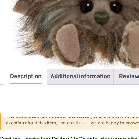
Description
Additional information
Review
Description
This description has not been translated yet and is shown in Ge
question about this item, just email us — we are happy to answer