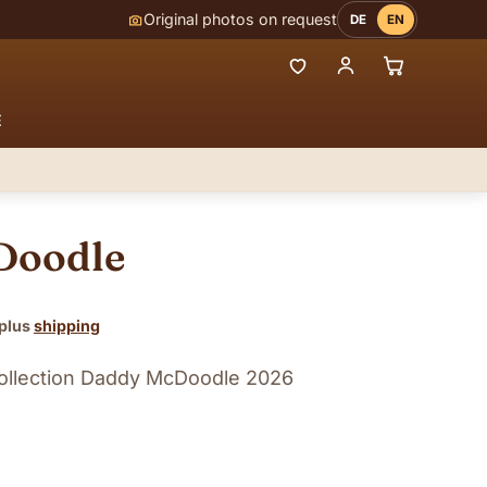
Original photos on request
DE
EN
E
Doodle
 plus
shipping
Collection Daddy McDoodle 2026