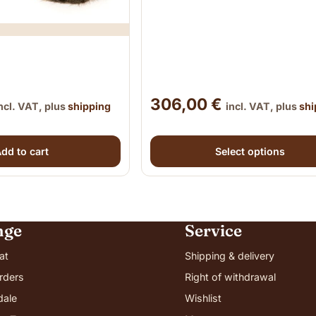
306,00
€
ncl. VAT, plus
shipping
incl. VAT, plus
shi
This product has multiple 
dd to cart
Select options
nge
Service
at
Shipping & delivery
rders
Right of withdrawal
dale
Wishlist