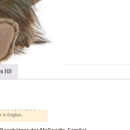
s (0)
rman. If you have a
 in English.